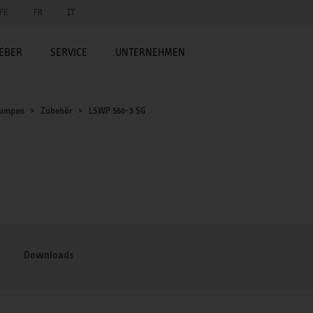
FE
FR
IT
EBER
SERVICE
UNTERNEHMEN
umpen
Zubehör
LSWP 560-3 SG
Downloads