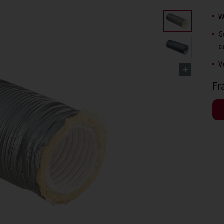
W
G
a
V
Fr