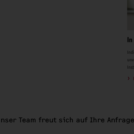
In
Ind
unv
Ins
nser Team freut sich auf Ihre Anfrag