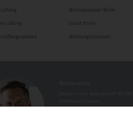
 Lüftung
Wärmepumpen-Boiler
ale Lüftung
Smart Home
le Lüftungssysteme
Wohnungsstationen
Beratersuche
Berater in Ihrer Nähe gesucht? Mit STI
ELTRON kein Problem.