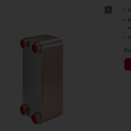
S
K
u
F
Fr