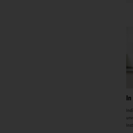
In
Ind
unv
Ins