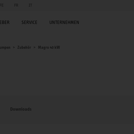
FE
FR
IT
EBER
SERVICE
UNTERNEHMEN
umpen
Zubehör
Magro 40 kW
Downloads