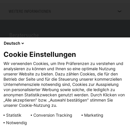
WEITERE INFORMATIONEN
Beratersuche
Deutsch
Berater in Ihrer Nähe gesucht? Mit STIEBEL ELTRON kein Problem.
Cookie Einstellungen
Wir verwenden Cookies, um Ihre Präferenzen zu verstehen und
analysieren zu können und Ihnen so eine optimale Nutzung
unserer Website zu bieten. Dazu zählen Cookies, die für den
Betrieb der Seite und für die Steuerung unserer kommerziellen
Unternehmensziele notwendig sind, Cookies zur Ausspielung
von personalisierter Werbung sowie solche, die lediglich zu
anonymen Statistikzwecken genutzt werden. Durch Klicken von
„Alle akzeptieren" bzw. „Auswahl bestätigen" stimmen Sie
Facebook
YouTube
LinkedIn
unserer Cookie-Nutzung zu.
Statistik
Conversion Tracking
Marketing
Instagram
Notwendig