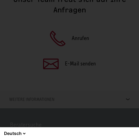
Anfragen
Anrufen
E-Mail senden
WEITERE INFORMATIONEN
Beratersuche
Deutsch
Berater in Ihrer Nähe gesucht? Mit STIEBEL ELTRON kein Problem.