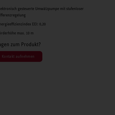
lektronisch gesteuerte Umwälzpumpe mit stufenloser
ifferenzregelung
nergieeffizienzindex EEI: 0,20
örderhöhe max. 10 m
agen zum Produkt?
Kontakt aufnehmen