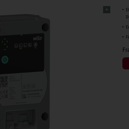
E
D
E
F
Fr