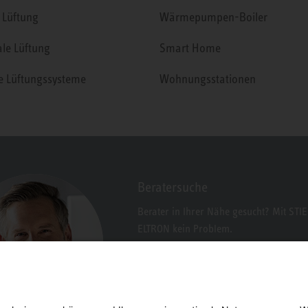
 Lüftung
Wärmepumpen-Boiler
ale Lüftung
Smart Home
le Lüftungssysteme
Wohnungsstationen
Beratersuche
Berater in Ihrer Nähe gesucht? Mit STI
ELTRON kein Problem.