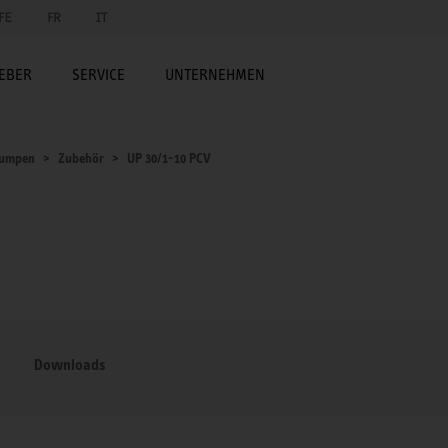
FE
FR
IT
EBER
SERVICE
UNTERNEHMEN
umpen
Zubehör
UP 30/1-10 PCV
Downloads