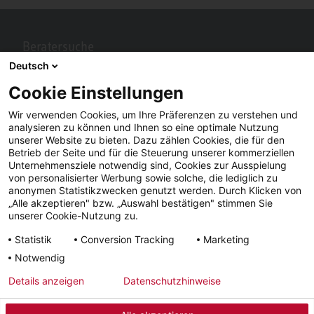
Beratersuche
Deutsch
Berater in Ihrer Nähe gesucht? Mit STIEBEL ELTRON kein Problem.
Cookie Einstellungen
Wir verwenden Cookies, um Ihre Präferenzen zu verstehen und
analysieren zu können und Ihnen so eine optimale Nutzung
unserer Website zu bieten. Dazu zählen Cookies, die für den
Betrieb der Seite und für die Steuerung unserer kommerziellen
Unternehmensziele notwendig sind, Cookies zur Ausspielung
von personalisierter Werbung sowie solche, die lediglich zu
anonymen Statistikzwecken genutzt werden. Durch Klicken von
„Alle akzeptieren" bzw. „Auswahl bestätigen" stimmen Sie
Facebook
YouTube
LinkedIn
unserer Cookie-Nutzung zu.
Statistik
Conversion Tracking
Marketing
Instagram
Notwendig
Details anzeigen
Datenschutzhinweise
Impressum
AGB
Datenschutz
Lieferfristen