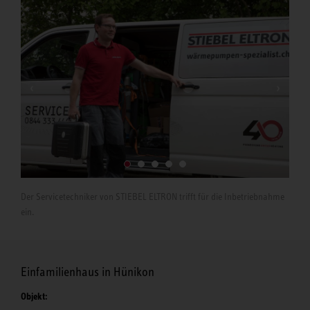
Die
zur
Der Servicetechniker von STIEBEL ELTRON trifft für die Inbetriebnahme
ein.
Einfamilienhaus in Hünikon
Objekt: