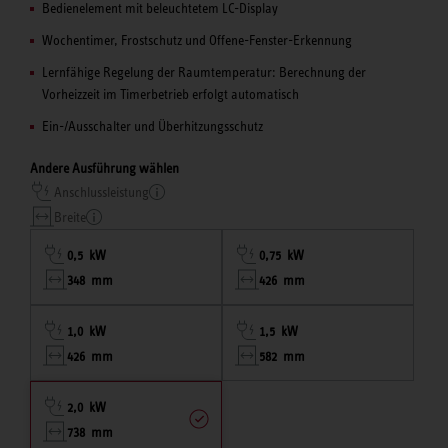
Bedienelement mit beleuchtetem LC-Display
Wochentimer, Frostschutz und Offene-Fenster-Erkennung
Lernfähige Regelung der Raumtemperatur: Berechnung der
Vorheizzeit im Timerbetrieb erfolgt automatisch
Ein-/Ausschalter und Überhitzungsschutz
Andere Ausführung wählen
Anschlussleistung
Breite
0,5 kW
0,75 kW
348 mm
426 mm
1,0 kW
1,5 kW
426 mm
582 mm
2,0 kW
738 mm