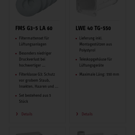
FMS G3-5 LA 60
LWE 40 TG-550
Filtermattenset für
Lieferung inkl.
Lüftungsanlagen
Montagestützen aus
Polystyrol
Besonders niedriger
Druckverlust bei
Teleskopgehäuse für
hochwertiger ...
Lüftungsgeräte
Filterklasse G3: Schutz
Maximale Läng: 550 mm
vor grobem Staub,
Insekten, Haaren und ...
Set bestehend aus 5
Stück
Details
Details