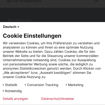
WEITERE INFORMATIONEN
Beratersuche
Deutsch
Berater in Ihrer Nähe gesucht? Mit STIEBEL ELTRON kein Problem.
Cookie Einstellungen
Wir verwenden Cookies, um Ihre Präferenzen zu verstehen und
analysieren zu können und Ihnen so eine optimale Nutzung
unserer Website zu bieten. Dazu zählen Cookies, die für den
Betrieb der Seite und für die Steuerung unserer kommerziellen
Unternehmensziele notwendig sind, Cookies zur Ausspielung
von personalisierter Werbung sowie solche, die lediglich zu
anonymen Statistikzwecken genutzt werden. Durch Klicken von
„Alle akzeptieren" bzw. „Auswahl bestätigen" stimmen Sie
Facebook
YouTube
LinkedIn
unserer Cookie-Nutzung zu.
Statistik
Conversion Tracking
Marketing
Instagram
Notwendig
Details anzeigen
Datenschutzhinweise
Impressum
AGB
Datenschutz
Lieferfristen