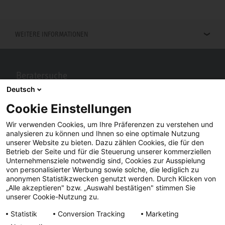
WEITERE INFORMATIONEN
Beratersuche
Deutsch
Berater in Ihrer Nähe gesucht? Mit STIEBEL ELTRON kein Problem.
Cookie Einstellungen
Wir verwenden Cookies, um Ihre Präferenzen zu verstehen und
analysieren zu können und Ihnen so eine optimale Nutzung
unserer Website zu bieten. Dazu zählen Cookies, die für den
Betrieb der Seite und für die Steuerung unserer kommerziellen
Unternehmensziele notwendig sind, Cookies zur Ausspielung
von personalisierter Werbung sowie solche, die lediglich zu
anonymen Statistikzwecken genutzt werden. Durch Klicken von
„Alle akzeptieren" bzw. „Auswahl bestätigen" stimmen Sie
Facebook
YouTube
LinkedIn
unserer Cookie-Nutzung zu.
Statistik
Conversion Tracking
Marketing
Instagram