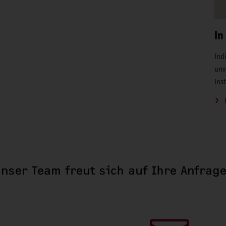
In
Ind
unv
Ins
nser Team freut sich auf Ihre Anfrag