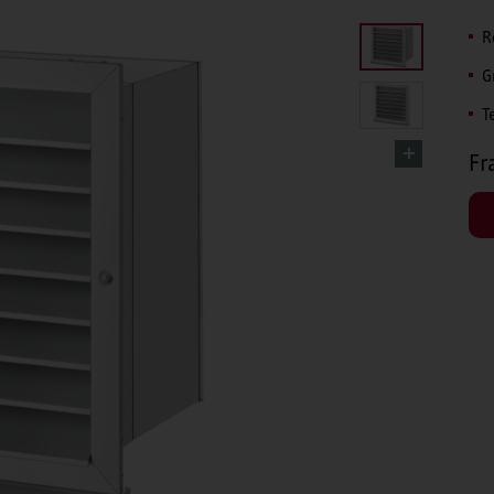
R
G
T
Fr