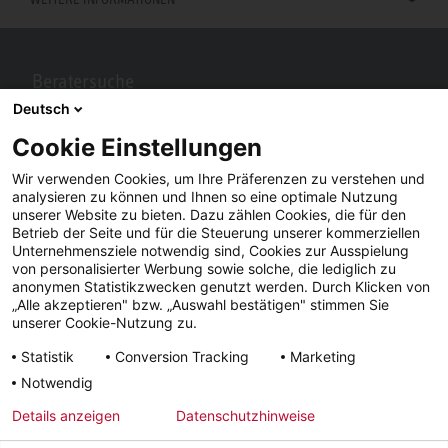
Beratersuche
Deutsch
Berater in Ihrer Nähe gesucht? Mit STIEBEL ELTRON kein Problem.
Cookie Einstellungen
Wir verwenden Cookies, um Ihre Präferenzen zu verstehen und
analysieren zu können und Ihnen so eine optimale Nutzung
unserer Website zu bieten. Dazu zählen Cookies, die für den
Betrieb der Seite und für die Steuerung unserer kommerziellen
Unternehmensziele notwendig sind, Cookies zur Ausspielung
von personalisierter Werbung sowie solche, die lediglich zu
anonymen Statistikzwecken genutzt werden. Durch Klicken von
„Alle akzeptieren" bzw. „Auswahl bestätigen" stimmen Sie
Facebook
YouTube
LinkedIn
unserer Cookie-Nutzung zu.
Statistik
Conversion Tracking
Marketing
Instagram
Notwendig
Details anzeigen
Datenschutzhinweise
Impressum
AGB
Datenschutz
Lieferfristen