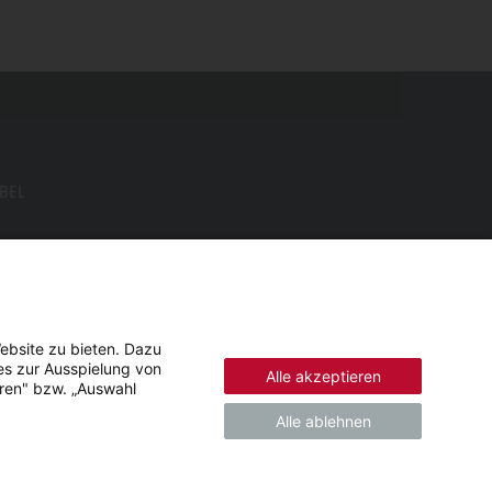
EBEL
ebsite zu bieten. Dazu
es zur Ausspielung von
Alle akzeptieren
eren" bzw. „Auswahl
Alle ablehnen
© 2026 - STIEBEL ELTRON GmbH & Co. KG (DE)