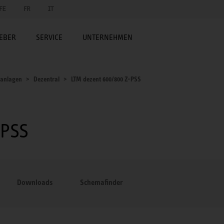
FE
FR
IT
EBER
SERVICE
UNTERNEHMEN
sanlagen
Dezentral
LTM dezent 600/800 Z-PSS
-PSS
Downloads
Schemafinder