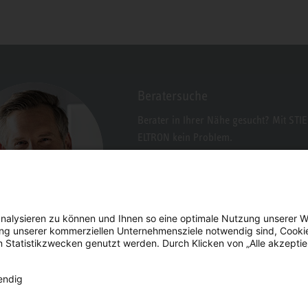
Beratersuche
Berater in Ihrer Nähe gesucht? Mit STI
ELTRON kein Problem.
nalysieren zu können und Ihnen so eine optimale Nutzung unserer W
erung unserer kommerziellen Unternehmensziele notwendig sind, Cooki
n Statistikzwecken genutzt werden. Durch Klicken von „Alle akzepti
endig
Facebook
YouTube
LinkedIn
Instagram