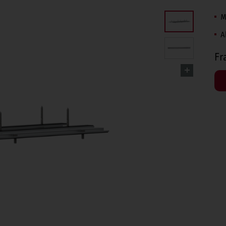
M
A
Fr