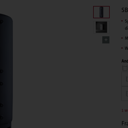
SB
S
d
M
W
And
1 w
Fr