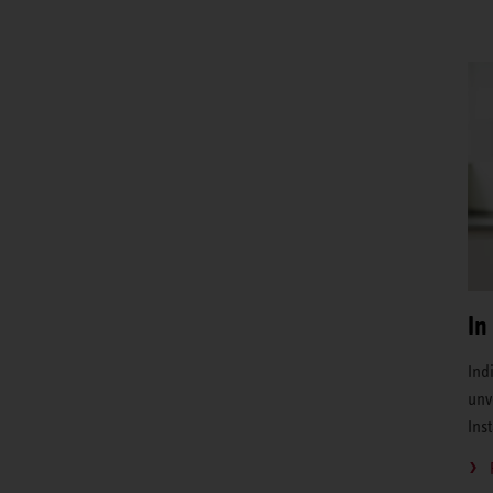
In
Ind
unv
Ins