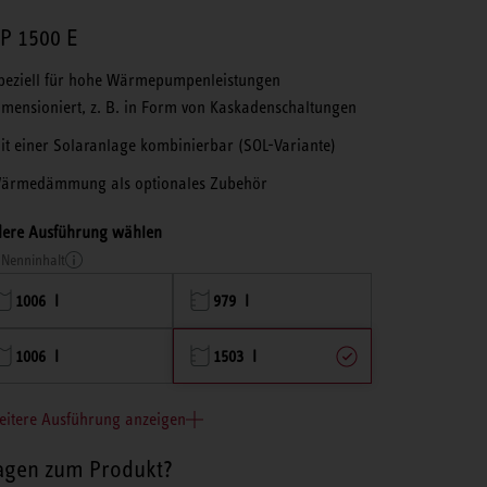
P 1500 E
peziell für hohe Wärmepumpenleistungen
imensioniert, z. B. in Form von Kaskadenschaltungen
it einer Solaranlage kombinierbar (SOL-Variante)
ärmedämmung als optionales Zubehör
ere Ausführung wählen
Nenninhalt
1006 l
979 l
1006 l
1503 l
eitere Ausführung anzeigen
agen zum Produkt?