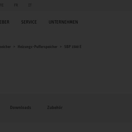
FE
FR
IT
EBER
SERVICE
UNTERNEHMEN
peicher
Heizungs-Pufferspeicher
SBP 1500 E
Downloads
Zubehör