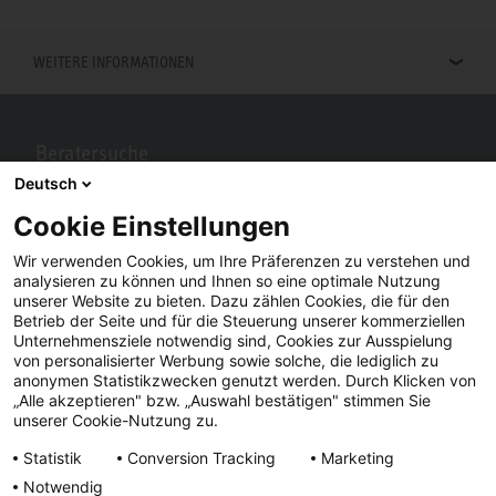
WEITERE INFORMATIONEN
Beratersuche
Deutsch
Berater in Ihrer Nähe gesucht? Mit STIEBEL ELTRON kein Problem.
Cookie Einstellungen
Wir verwenden Cookies, um Ihre Präferenzen zu verstehen und
analysieren zu können und Ihnen so eine optimale Nutzung
unserer Website zu bieten. Dazu zählen Cookies, die für den
Betrieb der Seite und für die Steuerung unserer kommerziellen
Unternehmensziele notwendig sind, Cookies zur Ausspielung
von personalisierter Werbung sowie solche, die lediglich zu
anonymen Statistikzwecken genutzt werden. Durch Klicken von
„Alle akzeptieren" bzw. „Auswahl bestätigen" stimmen Sie
Facebook
YouTube
LinkedIn
unserer Cookie-Nutzung zu.
Statistik
Conversion Tracking
Marketing
Instagram
Notwendig