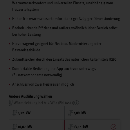
Warmwasserkomfort und universellen Einsatz, unabhängig vom
Heizverteilsystem
Hoher Trinkwarmwasserkomfort dank großzügiger Dimensionierung
Beeindruckende Effizienz und außergewöhnlich leiser Betrieb selbst
bei hoher Leistung
Hervorragend geeignet für Neubau, Modernisierung oder
Bestandsgebäude
Zukunftssicher durch den Einsatz des natürlichen Kältemittels R290
Komfortable Bedienung per App auch von unterwegs
(Zusatzkomponente notwendig)
Anschluss von zwei Heizkreisen möglich
Andere Ausführung wählen
Wärmeleistung bei A-7/W35 (EN 14511)
5,22 kW
7,09 kW
10,07 kW
13,15 kW