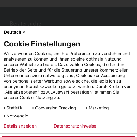
Beratersuche
Deutsch
Berater in Ihrer Nähe gesucht? Mit STIEBEL ELTRON kein Problem.
Cookie Einstellungen
Wir verwenden Cookies, um Ihre Präferenzen zu verstehen und
analysieren zu können und Ihnen so eine optimale Nutzung
unserer Website zu bieten. Dazu zählen Cookies, die für den
Betrieb der Seite und für die Steuerung unserer kommerziellen
Unternehmensziele notwendig sind, Cookies zur Ausspielung
von personalisierter Werbung sowie solche, die lediglich zu
anonymen Statistikzwecken genutzt werden. Durch Klicken von
„Alle akzeptieren" bzw. „Auswahl bestätigen" stimmen Sie
Facebook
YouTube
LinkedIn
unserer Cookie-Nutzung zu.
Statistik
Conversion Tracking
Marketing
Instagram
Notwendig
Details anzeigen
Datenschutzhinweise
Impressum
AGB
Datenschutz
Lieferfristen