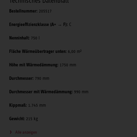
Technisches Datenblatt
Bestellnummer:
205517
Energieeffizienzklasse (A+ → F):
C
Nenninhalt:
750 l
Fläche Wärmeübertrager unten:
6,00 m²
Höhe mit Wärmedämmung:
1750 mm
Durchmesser:
790 mm
Durchmesser mit Wärmedämmung:
990 mm
Kippmaß:
1.745 mm
Gewicht:
215 kg
Alle anzeigen