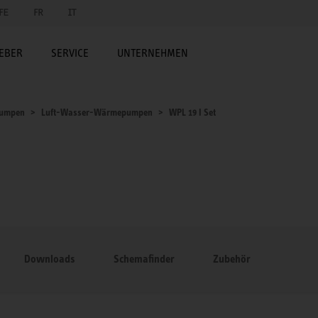
FE
FR
IT
EBER
SERVICE
UNTERNEHMEN
umpen
Luft-Wasser-Wärmepumpen
WPL 19 I Set
Downloads
Schemafinder
Zubehör