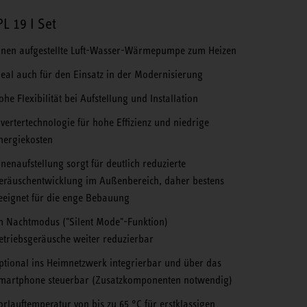
L 19 I Set
nnen aufgestellte Luft-Wasser-Wärmepumpe zum Heizen
deal auch für den Einsatz in der Modernisierung
ohe Flexibilität bei Aufstellung und Installation
nvertertechnologie für hohe Effizienz und niedrige
nergiekosten
nnenaufstellung sorgt für deutlich reduzierte
eräuschentwicklung im Außenbereich, daher bestens
eeignet für die enge Bebauung
m Nachtmodus ("Silent Mode"-Funktion)
etriebsgeräusche weiter reduzierbar
ptional ins Heimnetzwerk integrierbar und über das
martphone steuerbar (Zu­satzkomponenten notwendig)
orlauftemperatur von bis zu 65 °C für erstklassigen