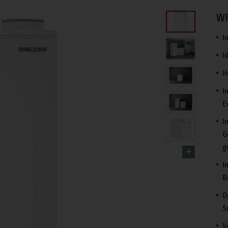
WP
I
I
H
I
E
I
G
g
I
B
O
S
V